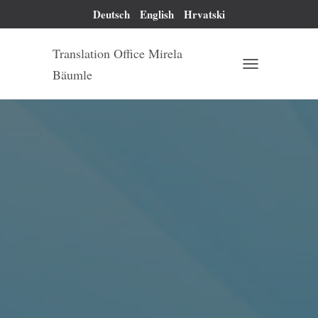
Deutsch
English
Hrvatski
Translation Office Mirela
Bäumle
T
O
G
G
L
E
N
A
V
I
G
A
T
I
O
N